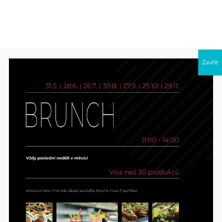
Zavřít
MENU
Fotogalerie //
Restaurace